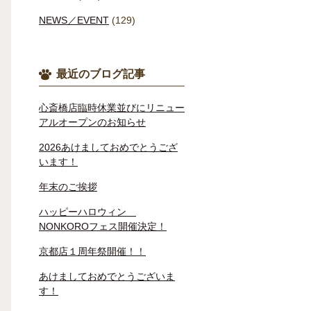
NEWS／EVENT
(129)
最近のブログ記事
心斎橋店臨時休業並びにリニュー
アルオープンのお知らせ
2026あけましておめでとうござ
います！
年末のご挨拶
ハッピーハロウィン
NONKOROフェス開催決定！
京都店１周年祭開催！！
あけましておめでとうございま
す！