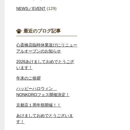
NEWS／EVENT
(129)
最近のブログ記事
心斎橋店臨時休業並びにリニュー
アルオープンのお知らせ
2026あけましておめでとうござ
います！
年末のご挨拶
ハッピーハロウィン
NONKOROフェス開催決定！
京都店１周年祭開催！！
あけましておめでとうございま
す！