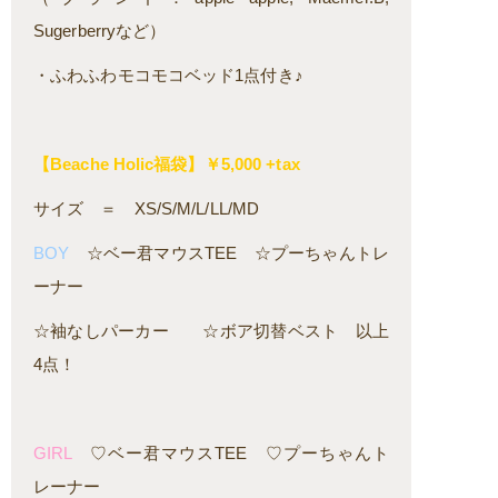
Sugerberryなど）
・ふわふわモコモコベッド1点付き♪
【Beache Holic福袋】￥5,000 +tax
サイズ ＝ XS/S/M/L/LL/MD
BOY
☆ベー君マウスTEE ☆プーちゃんトレ
ーナー
☆袖なしパーカー ☆ボア切替ベスト 以上
4点！
GIRL
♡ベー君マウスTEE ♡プーちゃんト
レーナー