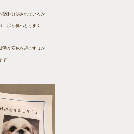
が過剰分泌されているか、
り、涙が鼻へとうまく
被毛が変色を起こすほか
ます。