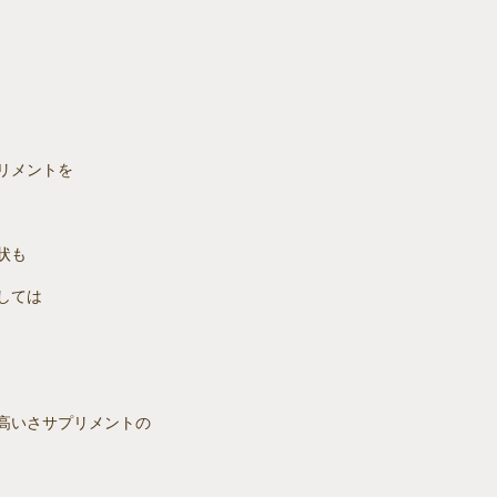
リメントを
状も
しては
高いさサプリメントの