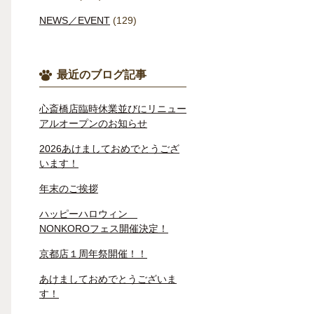
NEWS／EVENT
(129)
最近のブログ記事
心斎橋店臨時休業並びにリニュー
アルオープンのお知らせ
2026あけましておめでとうござ
います！
年末のご挨拶
ハッピーハロウィン
NONKOROフェス開催決定！
京都店１周年祭開催！！
あけましておめでとうございま
す！