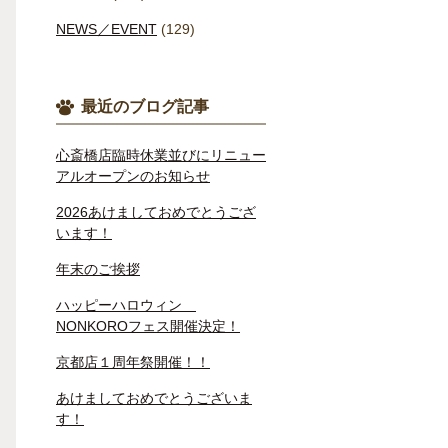
NEWS／EVENT
(129)
最近のブログ記事
心斎橋店臨時休業並びにリニュー
アルオープンのお知らせ
2026あけましておめでとうござ
います！
年末のご挨拶
ハッピーハロウィン
NONKOROフェス開催決定！
京都店１周年祭開催！！
あけましておめでとうございま
す！